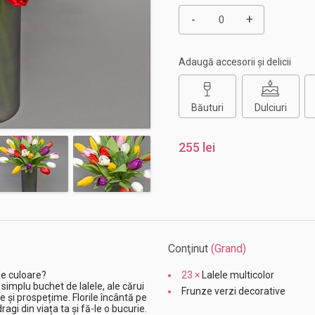
-
+
Adaugă accesorii și delicii
Băuturi
Dulciuri
255 lei
Conţinut
(Grand)
 de culoare?
23 ×
Lalele multicolor
simplu buchet de lalele, ale cărui
Frunze verzi decorative
e și prospețime. Florile încântă pe
agi din viața ta și fă-le o bucurie.