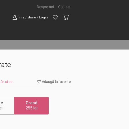
Despre noi
Contact
Înregistrare / Login
rate
 în stoc
Adaugă la favorite
xe
Grand
ei
255 lei