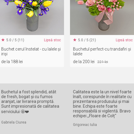
5.0 / 5 (11)
Lipsă stoc
5.0 / 5 (21)
Lipsă stoc
Buchet cerul înstelat - cu lalele și
Buchetul perfect-cu trandafiri și
iriși
lalele
de la 188 lei
de la 200 lei
221 lei
Buchetul a fost splendid, atât
Calitatea este la un nivel foarte
de fresh, bogat și cu fumos
înalt, corespunde în realitate cu
aranjat, iar livrarea promptă.
prezentarea produsului și mai
Sunt impresionată de calitatea
bine. Echipa este foarte
responsabilă si vigilentă. Bravo
serviciului 🤩❤️
echipei ,,Floare de Colț"
Gabriela Ciurea
Grigoreac Iulia