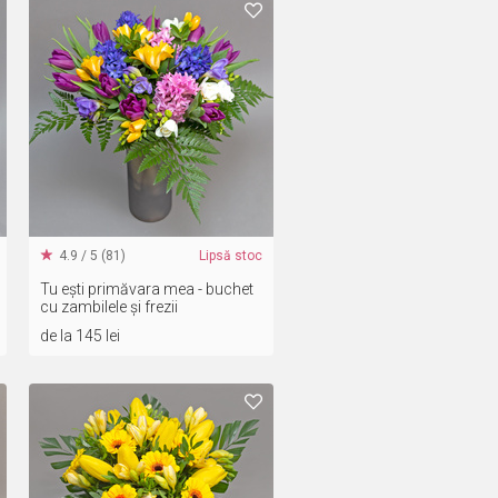
4.9 / 5 (81)
Lipsă stoc
Tu ești primăvara mea - buchet
cu zambilele și frezii
de la 145 lei