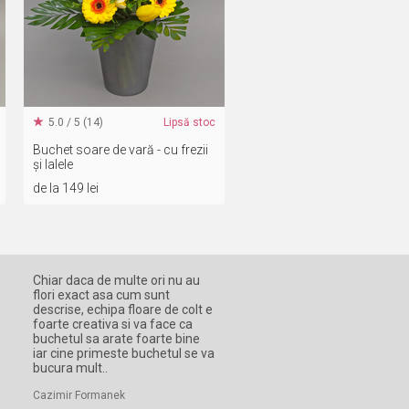
5.0 / 5 (14)
Lipsă stoc
Buchet soare de vară - cu frezii
și lalele
de la 149 lei
Chiar daca de multe ori nu au
flori exact asa cum sunt
descrise, echipa floare de colt e
foarte creativa si va face ca
buchetul sa arate foarte bine
iar cine primeste buchetul se va
bucura mult..
Cazimir Formanek