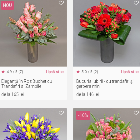
NOU
4.9 / 5 (7)
Lipsă stoc
5.0 / 5 (2)
Lipsă stoc
Eleganță în Roz Buchet cu
Bucuria iubirii - cu trandafiri și
Trandafiri si Zambile
gerbera mini
de la 165 lei
de la 146 lei
-10%