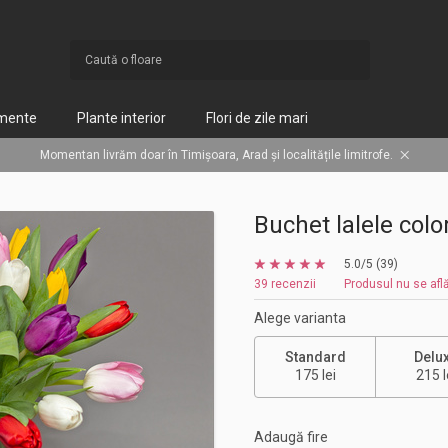
mente
Plante interior
Flori de zile mari
6
45
6
40
Momentan livrăm doar în Timișoara, Arad și localitățile limitrofe.
11
22
12
60
75
48
7
Buchet lalele colo
30
5.0/5 (39)
39 recenzii
Produsul nu se află
Alege varianta
Standard
Delu
175 lei
215 l
Adaugă fire