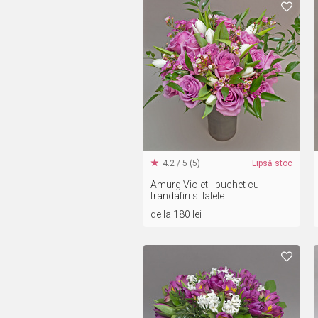
4.2 / 5 (5)
Lipsă stoc
Amurg Violet - buchet cu
trandafiri si lalele
de la 180 lei