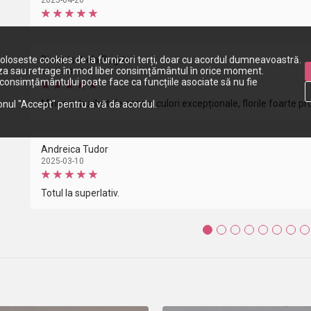
2025-04-26
foloseste cookies de la furnizori terți, doar cu acordul dumneavoastră.
Diana Isabela Bogdan
za sau retrage în mod liber consimțământul în orice moment.
2025-04-13
onsimțământului poate face ca funcțiile asociate să nu fie
Minunat buchet de sezon, culori excepționale, florile foarte p
tonul "Accept" pentru a vă da acordul.
Andreica Tudor
2025-03-10
Totul la superlativ.