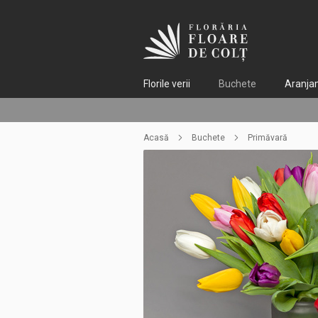
Florile verii
Buchete
Aranja
15
57
Acasă
Buchete
Primăvară
55