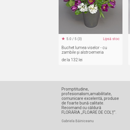
5.0 / 5 (3)
Lipsă stoc
Buchet lumea viselor - cu
zambile și alstroemeria
de la 132 lei
Promptitudine,
profesionalism,amabilitate,
comunicare excelentă, produse
de foarte bună calitate.
Recomand cu căldură
FLORĂRIA ,,FLOARE DE COLȚ".
Gabriela Băiniceanu