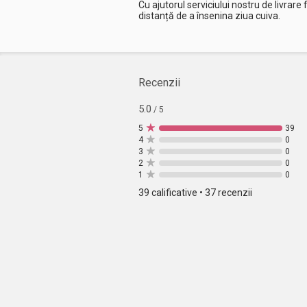
Cu ajutorul serviciului nostru de livrare fl
distanță de a însenina ziua cuiva.
Recenzii
5.0
/ 5
5
39
4
0
3
0
2
0
1
0
39 calificative • 37 recenzii