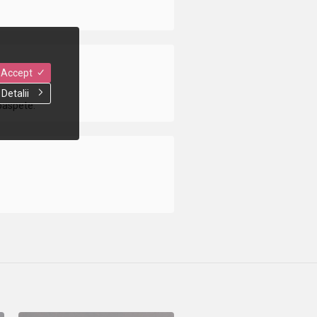
Accept
Detalii
roaspete.