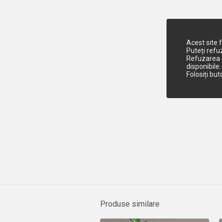
Acest site 
Puteți refu
Refuzarea c
disponibile.
Folosiți bu
Produse similare