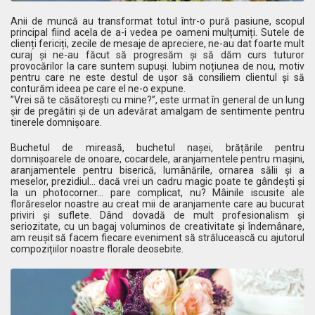
Anii de muncă au transformat totul într-o pură pasiune, scopul
principal fiind acela de a-i vedea pe oameni mulțumiți. Sutele de
clienți fericiți, zecile de mesaje de apreciere, ne-au dat foarte mult
curaj și ne-au făcut să progresăm și să dăm curs tuturor
provocărilor la care suntem supuși. Iubim noțiunea de nou, motiv
pentru care ne este destul de ușor să consiliem clientul și să
conturăm ideea pe care el ne-o expune.
”Vrei să te căsătorești cu mine?”, este urmat în general de un lung
șir de pregătiri și de un adevărat amalgam de sentimente pentru
tinerele domnișoare.
Buchetul de mireasă, buchetul nașei, brățările pentru
domnișoarele de onoare, cocardele, aranjamentele pentru mașini,
aranjamentele pentru biserică, lumânările, ornarea sălii și a
meselor, prezidiul... dacă vrei un cadru magic poate te gândești și
la un photocorner... pare complicat, nu? Mâinile iscusite ale
florăreselor noastre au creat mii de aranjamente care au bucurat
priviri și suflete. Dând dovadă de mult profesionalism și
seriozitate, cu un bagaj voluminos de creativitate și îndemânare,
am reușit să facem fiecare eveniment să strălucească cu ajutorul
compozițiilor noastre florale deosebite.