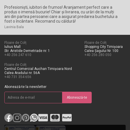
Profesioniști, iubitori de frumos! Aranjament perfect care a
Li
produs o imensă bucurie! Chiar și livrarea, cu urări de la mulți
Ni
ani din partea persoanei care a asigurat predarea buchetului a
fost o încântare. Recomand cu căldură!
Lavinia Bala
Floare de Colț
Floare de Colț
Iulius Mall
Shopping City Timișoara
Str. Aristide Demetriade nr. 1
Calea Șagului Nr. 100
+40 256 247 610
+40 256 280 050
Floare de Colț
Centrul Comercial Auchan Timișoara Nord
Calea Aradului nr. 56A
+40 731 354 656
Abonează-te la newsletter
Abonează-te