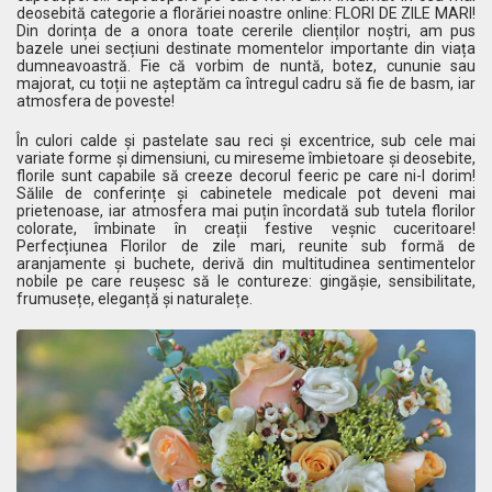
deosebită categorie a florăriei noastre online: FLORI DE ZILE MARI!
Din dorința de a onora toate cererile clienților noștri, am pus
bazele unei secțiuni destinate momentelor importante din viața
dumneavoastră. Fie că vorbim de nuntă, botez, cununie sau
majorat, cu toții ne așteptăm ca întregul cadru să fie de basm, iar
atmosfera de poveste!
În culori calde și pastelate sau reci și excentrice, sub cele mai
variate forme și dimensiuni, cu mireseme îmbietoare și deosebite,
florile sunt capabile să creeze decorul feeric pe care ni-l dorim!
Sălile de conferințe și cabinetele medicale pot deveni mai
prietenoase, iar atmosfera mai puțin încordată sub tutela florilor
colorate, îmbinate în creații festive veșnic cuceritoare!
Perfecțiunea Florilor de zile mari, reunite sub formă de
aranjamente și buchete, derivă din multitudinea sentimentelor
nobile pe care reușesc să le contureze: gingășie, sensibilitate,
frumusețe, eleganță și naturalețe.