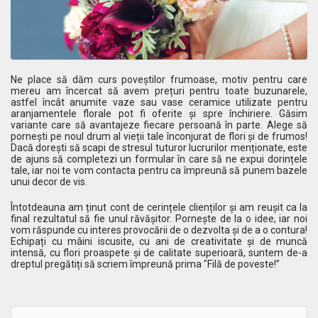
Ne place să dăm curs poveștilor frumoase, motiv pentru care
mereu am încercat să avem prețuri pentru toate buzunarele,
astfel încât anumite vaze sau vase ceramice utilizate pentru
aranjamentele florale pot fi oferite și spre închiriere. Găsim
variante care să avantajeze fiecare persoană în parte. Alege să
pornești pe noul drum al vieții tale înconjurat de flori și de frumos!
Dacă dorești să scapi de stresul tuturor lucrurilor menționate, este
de ajuns să completezi un formular în care să ne expui dorințele
tale, iar noi te vom contacta pentru ca împreună să punem bazele
unui decor de vis.
Întotdeauna am ținut cont de cerințele clienților și am reușit ca la
final rezultatul să fie unul răvășitor. Pornește de la o idee, iar noi
vom răspunde cu interes provocării de o dezvolta și de a o contura!
Echipați cu mâini iscusite, cu ani de creativitate și de muncă
intensă, cu flori proaspete și de calitate superioară, suntem de-a
dreptul pregătiți să scriem împreună prima "Filă de poveste!”