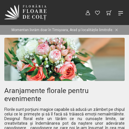
Momentan livrăm doar în Timișoara, Arad și localitățile limitrofe.
Aranjamente florale pentru
evenimente
Florile sunt porțiuni magice capabile să aducă un zâmbet pe chipul
celui ce le primește și să îl facă să trăiască emoții nemaiîntâlnite.
Designul floral este un tărâm ce nu cunoaște limite, iar
creativitatea și îndemânarea pot da naștere unor adevărate
capodopere... capodopere pe care noi le-am însumat în cea mai