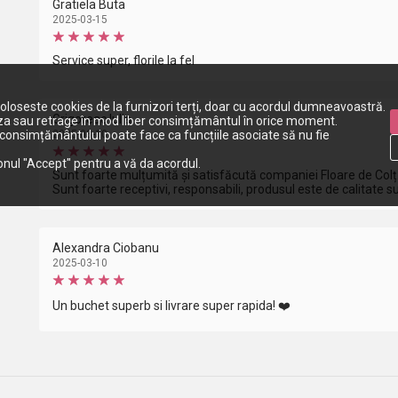
Gratiela Buta
2025-03-15
Service super, florile la fel
foloseste cookies de la furnizori terți, doar cu acordul dumneavoastră.
Grigoreac Iulia
za sau retrage în mod liber consimțământul în orice moment.
onsimțământului poate face ca funcțiile asociate să nu fie
2025-03-10
tonul "Accept" pentru a vă da acordul.
Sunt foarte mulțumită și satisfăcută companiei Floare de Colț
Sunt foarte receptivi, responsabili, produsul este de calitate s
Alexandra Ciobanu
2025-03-10
Un buchet superb si livrare super rapida! ❤️