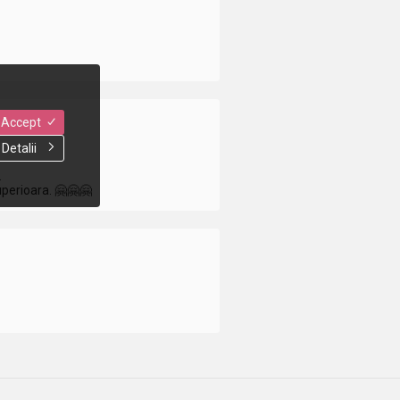
Accept
Detalii
.
uperioara. 🤗🤗🤗