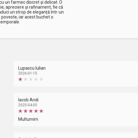
 un farmec discret și delicat. O
e, apreciere și rafinament, fie că
aduci un strop de eleganță într-un
 poveste, iar acest buchet o
atemporale.
Lupascu Iulian
2026-01-15
Iacob Andi
2025-04-05
Multumim