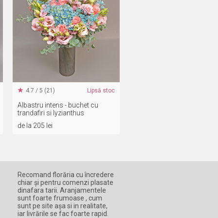
4.7 / 5 (21)
Lipsă stoc
Albastru intens - buchet cu
trandafiri si lyzianthus
de la 205 lei
Recomand florăria cu încredere
chiar și pentru comenzi plasate
dinafara tarii. Aranjamentele
sunt foarte frumoase , cum
sunt pe site așa si in realitate,
iar livrările se fac foarte rapid.