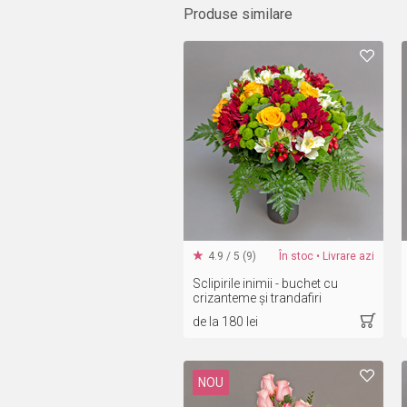
Produse similare
4.9 / 5 (9)
În stoc • Livrare azi
Sclipirile inimii - buchet cu
crizanteme și trandafiri
de la 180 lei
NOU