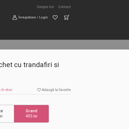
Despre noi
Contact
Înregistrare / Login
het cu trandafiri si
 în stoc
Adaugă la favorite
xe
Grand
ei
405 lei