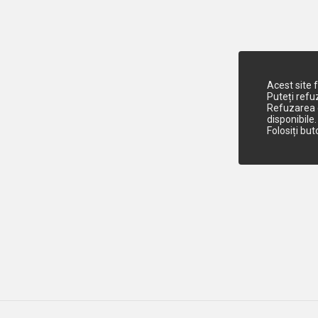
Acest site 
Puteți refu
Refuzarea c
disponibile.
Folosiți bu