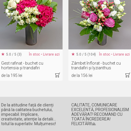
5.0 / 5 (3)
În stoc • Livrare azi
5.0 / 5 (104)
În stoc • Livrare azi
Gest rafinat - buchet cu
Zâmbet înflorat - buchet cu
hortensia și trandafiri
trandafiri și lyzianthus
de la 195 lei
de la 156 lei
De la atitudine față de clienți
CALITATE, COMUNICARE
până la calitatea buchetului,
EXCELENTĂ, PROFESIONALISM
impecabil. Implicare,
ADEVĂRAT! RECOMAND CU
creativitate, atenție la detalii...
TOATĂ ÎNCREDEREA!
totul la superlativ. Mulțumesc!
FELICITĂRI!🙏