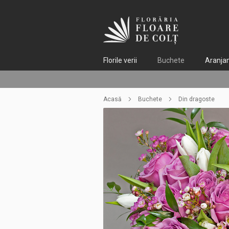
Florile verii
Buchete
Aranja
15
57
Acasă
Buchete
Din dragoste
55