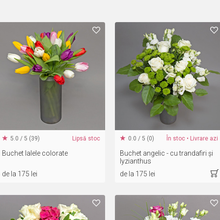
5.0 / 5 (39)
Lipsă stoc
0.0 / 5 (0)
În stoc • Livrare azi
Buchet lalele colorate
Buchet angelic - cu trandafiri și
lyzianthus
de la 175 lei
de la 175 lei