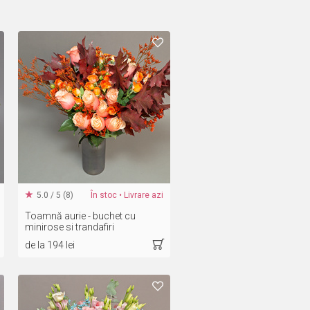
5.0 / 5 (8)
În stoc • Livrare azi
Toamnă aurie - buchet cu
minirose si trandafiri
de la 194 lei