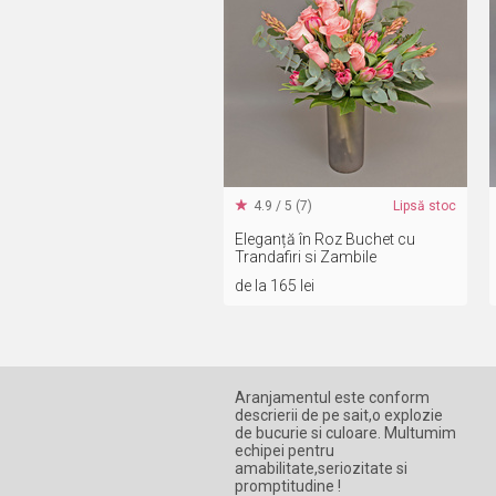
4.9 / 5 (7)
Lipsă stoc
Eleganță în Roz Buchet cu
Trandafiri si Zambile
de la 165 lei
Aranjamentul este conform
descrierii de pe sait,o explozie
de bucurie si culoare. Multumim
echipei pentru
amabilitate,seriozitate si
promptitudine !