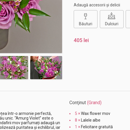
Adaugă accesorii și delicii
Băuturi
Dulciuri
405 lei
Conţinut
(Grand)
ețea într-o armonie perfectă,
5 ×
Wax flower mov
ău unic. “Amurg Violet” este o
8 ×
Lalele albe
andafirii mov parfumați adaugă un
1 ×
Felicitare gratuită
olizează puritatea și echilibrul, iar