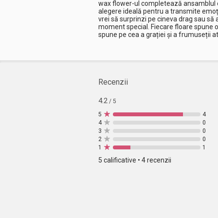
wax flower-ul completează ansamblul cu
alegere ideală pentru a transmite emoți
vrei să surprinzi pe cineva drag sau să 
moment special. Fiecare floare spune o
spune pe cea a grației și a frumuseții 
Recenzii
4.2
/ 5
5
4
4
0
3
0
2
0
1
1
5 calificative • 4 recenzii