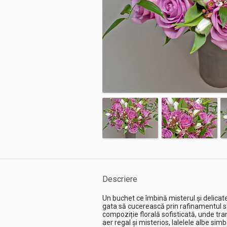
Descriere
Un buchet ce îmbină misterul și delicat
gata să cucerească prin rafinamentul s
compoziție florală sofisticată, unde tr
aer regal și misterios, lalelele albe simb