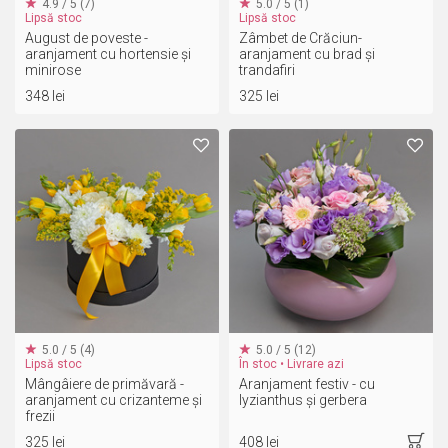
4.9 / 5 (7)
5.0 / 5 (1)
Lipsă stoc
Lipsă stoc
August de poveste -
Zâmbet de Crăciun-
aranjament cu hortensie și
aranjament cu brad și
minirose
trandafiri
348 lei
325 lei
5.0 / 5 (4)
5.0 / 5 (12)
Lipsă stoc
În stoc • Livrare azi
Mângâiere de primăvară -
Aranjament festiv - cu
aranjament cu crizanteme și
lyzianthus și gerbera
frezii
325 lei
408 lei