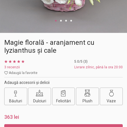
Magie florală - aranjament cu
lyzianthus și cale
5.0/5 (3)
3 recenzii
Livrare zilnic, până la ora 20:00
Adaugă la favorite
Adaugă accesorii și delicii
Băuturi
Dulciuri
Felicitări
Plush
Vaze
363 lei