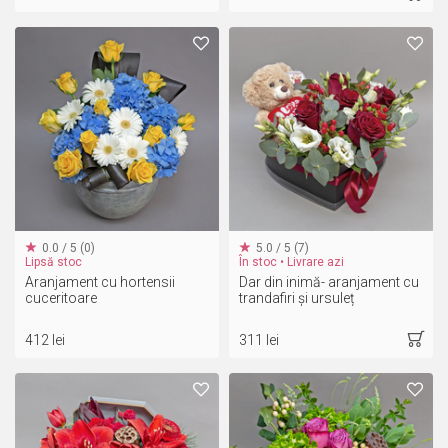
0.0 / 5 (0)
5.0 / 5 (7)
Lipsă stoc
În stoc • Livrare azi
Aranjament cu hortensii
Dar din inimă- aranjament cu
cuceritoare
trandafiri și ursuleț
412 lei
311 lei