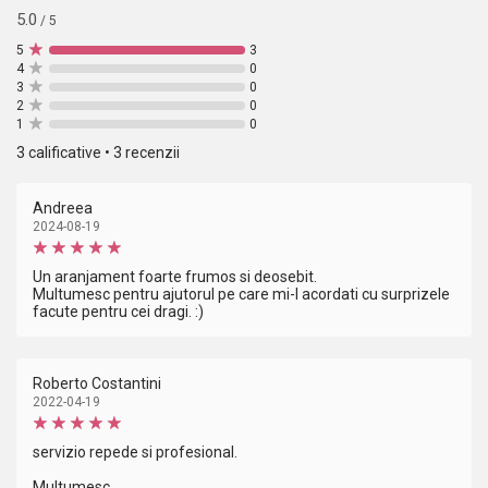
5.0
/ 5
5
3
4
0
3
0
2
0
1
0
3 calificative • 3 recenzii
Andreea
2024-08-19
Un aranjament foarte frumos si deosebit.
Multumesc pentru ajutorul pe care mi-l acordati cu surprizele
facute pentru cei dragi. :)
Roberto Costantini
2022-04-19
servizio repede si profesional.
Multumesc