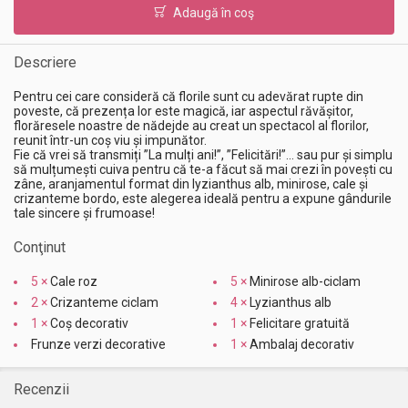
Adaugă în coş
Descriere
Pentru cei care consideră că florile sunt cu adevărat rupte din
poveste, că prezența lor este magică, iar aspectul răvășitor,
florăresele noastre de nădejde au creat un spectacol al florilor,
reunit într-un coș viu și impunător.
Fie că vrei să transmiți ”La mulți ani!”, ”Felicitări!”... sau pur și simplu
să mulțumești cuiva pentru că te-a făcut să mai crezi în povești cu
zâne, aranjamentul format din lyzianthus alb, minirose, cale și
crizanteme bordo, este alegerea ideală pentru a expune gândurile
tale sincere și frumoase!
Conţinut
5 ×
Cale roz
5 ×
Minirose alb-ciclam
2 ×
Crizanteme ciclam
4 ×
Lyzianthus alb
1 ×
Coș decorativ
1 ×
Felicitare gratuită
Frunze verzi decorative
1 ×
Ambalaj decorativ
Recenzii