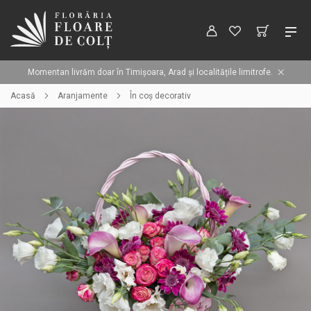
Momentan livrăm doar în Timișoara, Arad și localitățile limitrofe.
Acasă
Aranjamente
În coș decorativ