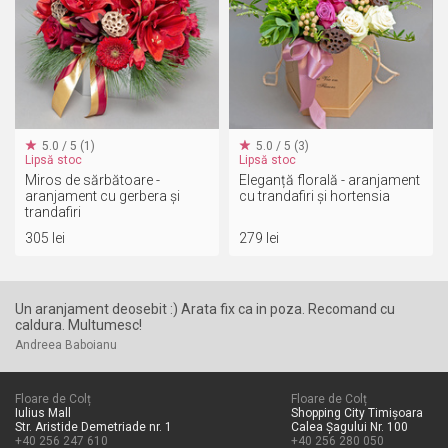
5.0 / 5 (1)
5.0 / 5 (3)
Lipsă stoc
Lipsă stoc
Miros de sărbătoare -
Eleganță florală - aranjament
aranjament cu gerbera și
cu trandafiri și hortensia
trandafiri
305 lei
279 lei
Un aranjament deosebit :) Arata fix ca in poza. Recomand cu
Su
caldura. Multumesc!
mu
Andreea Baboianu
An
Floare de Colț
Floare de Colț
Iulius Mall
Shopping City Timișoara
Str. Aristide Demetriade nr. 1
Calea Șagului Nr. 100
+40 256 247 610
+40 256 280 050