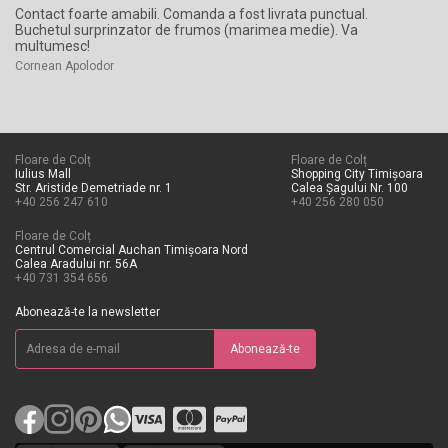
Contact foarte amabili. Comanda a fost livrata punctual.
Fo
Buchetul surprinzator de frumos (marimea medie). Va
Fel
multumesc!
Ci
Cornean Apolodor
Floare de Colț
Floare de Colț
Iulius Mall
Shopping City Timișoara
Str. Aristide Demetriade nr. 1
Calea Șagului Nr. 100
+40 256 247 610
+40 256 280 050
Floare de Colț
Centrul Comercial Auchan Timișoara Nord
Calea Aradului nr. 56A
+40 731 354 656
Abonează-te la newsletter
Abonează-te