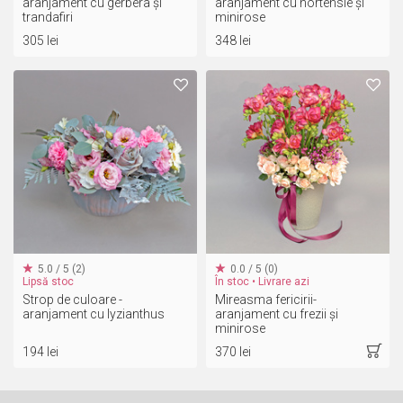
aranjament cu gerbera și
aranjament cu hortensie și
trandafiri
minirose
305 lei
348 lei
5.0 / 5 (2)
0.0 / 5 (0)
Lipsă stoc
În stoc • Livrare azi
Strop de culoare -
Mireasma fericirii-
aranjament cu lyzianthus
aranjament cu frezii și
minirose
194 lei
370 lei