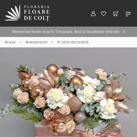
Momentan livrăm doar în Timișoara, Arad și localitățile limitrofe.
Acasă
Aranjamente
În cutie decorativă