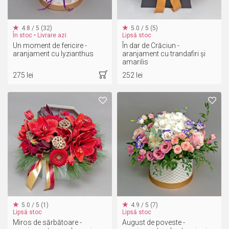
4.8 / 5 (32)
5.0 / 5 (5)
În stoc • Livrare azi
Lipsă stoc
Un moment de fericire -
În dar de Crăciun -
aranjament cu lyzianthus
aranjament cu trandafiri și
amarilis
275 lei
252 lei
5.0 / 5 (1)
4.9 / 5 (7)
Lipsă stoc
Lipsă stoc
Miros de sărbătoare -
August de poveste -