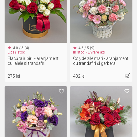
4.0 / 5 (4)
4.6 / 5 (9)
Lipsă stoc
În stoc • Livrare azi
Flacăra iubirii - aranjament
Coș de zile mari - aranjament
cu lalele si trandafiri
cu trandafiri și gerbera
275 lei
432 lei