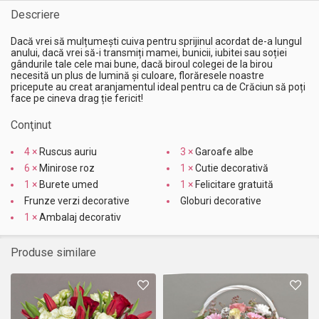
Descriere
Dacă vrei să mulțumești cuiva pentru sprijinul acordat de-a lungul
anului, dacă vrei să-i transmiți mamei, bunicii, iubitei sau soției
gândurile tale cele mai bune, dacă biroul colegei de la birou
necesită un plus de lumină și culoare, florăresele noastre
pricepute au creat aranjamentul ideal pentru ca de Crăciun să poți
face pe cineva drag ție fericit!
Conţinut
4 ×
Ruscus auriu
3 ×
Garoafe albe
6 ×
Minirose roz
1 ×
Cutie decorativă
1 ×
Burete umed
1 ×
Felicitare gratuită
Frunze verzi decorative
Globuri decorative
1 ×
Ambalaj decorativ
Produse similare