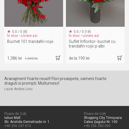
5.0 / 5 (8)
5.0 / 5 (18)
În stoc • Livrare azi
În stoc • Livrare azi
Buchet 101 trandafiri roșii
Suflet înfloritor- buchet cu
trandafiri roșii și albi
1,386 lei
de la 190 lei
1,540 lei
Aranajment foarte reusit! Flori proaspete, oameni foarte
Es
draguti si prompti. Multumesc!
de
Lazar Andrei Liviu
Bă
Floare de Colț
Floare de Colț
Iulius Mall
Shopping City Timișoara
Str. Aristide Demetriade nr. 1
Calea Șagului Nr. 100
+40 256 247 610
+40 256 280 050