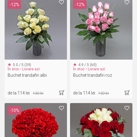
-12%
-12%
5.0 / 5 (39)
4.9 / 5 (60)
În stoc • Livrare azi
În stoc • Livrare azi
Buchet trandafiri albi
Buchet trandafiri roz
de la 114 lei
de la 114 lei
130 lei
130 lei
-10%