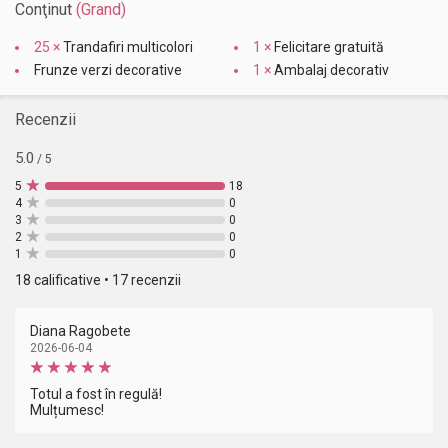
Conţinut
(Grand)
25 ×
Trandafiri multicolori
1 ×
Felicitare gratuită
Frunze verzi decorative
1 ×
Ambalaj decorativ
Recenzii
5.0
/ 5
5
18
4
0
3
0
2
0
1
0
18 calificative • 17 recenzii
Diana Ragobete
2026-06-04
Totul a fost în regulă!
Mulțumesc!