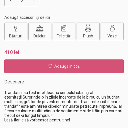
-
+
Adaugă accesorii și delicii
Băuturi
Dulciuri
Felicitări
Plush
Vaze
410 lei
Adaugă în coş
Descriere
Trandafirii au fost întotdeauna simbolul iubirii și al
eternității.Surprinde-o în zilele încărcate de la birou cu un buchet
multicolor, grăitor de povești nemuritoare! Transmite-i că fiecare
trandafir este amintirea clipelor minunate petrecute împreună, iar
fiecare culoare multitudinea de sentimente și de trăiri prin care ați
trecut de-a lungul timpului!
Lasă florile să vorbească pentru tine!