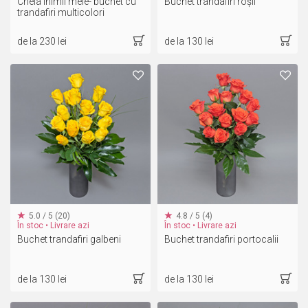
Cheia inimii mele- buchet cu
Buchet trandafiri roșii
trandafiri multicolori
de la 230 lei
de la 130 lei
5.0 / 5 (20)
4.8 / 5 (4)
În stoc • Livrare azi
În stoc • Livrare azi
Buchet trandafiri galbeni
Buchet trandafiri portocalii
de la 130 lei
de la 130 lei