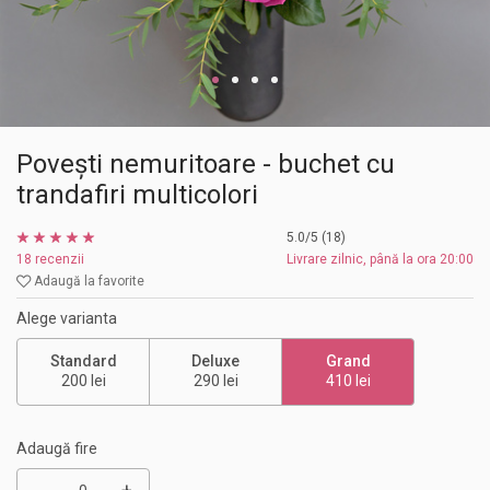
Povești nemuritoare - buchet cu
trandafiri multicolori
5.0/5 (18)
18 recenzii
Livrare zilnic, până la ora 20:00
Adaugă la favorite
Alege varianta
Standard
Deluxe
Grand
200 lei
290 lei
410 lei
Adaugă fire