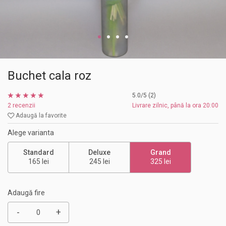
Buchet cala roz
5.0/5 (2)
2 recenzii
Livrare zilnic, până la ora 20:00
Adaugă la favorite
Alege varianta
Standard
Deluxe
Grand
165 lei
245 lei
325 lei
Adaugă fire
-
+