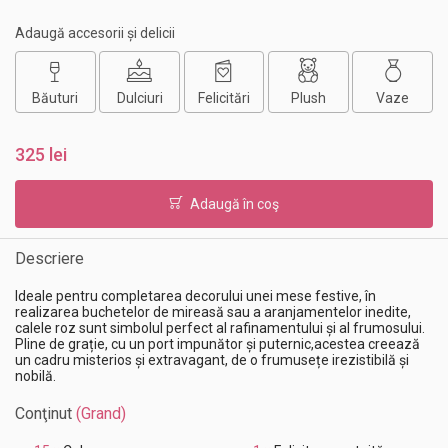
Adaugă accesorii și delicii
Băuturi
Dulciuri
Felicitări
Plush
Vaze
325 lei
Adaugă în coş
Descriere
Ideale pentru completarea decorului unei mese festive, în
realizarea buchetelor de mireasă sau a aranjamentelor inedite,
calele roz sunt simbolul perfect al rafinamentului și al frumosului.
Pline de grație, cu un port impunător și puternic,acestea creează
un cadru misterios și extravagant, de o frumusețe irezistibilă și
nobilă.
Conţinut
(Grand)