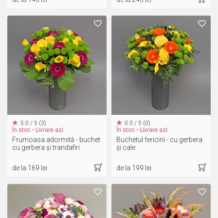
5.0 / 5 (3)
0.0 / 5 (0)
În stoc • Livrare azi
În stoc • Livrare azi
Frumoasa adormită - buchet
Buchetul fericirii - cu gerbera
cu gerbera și trandafiri
și cale
de la 169 lei
de la 199 lei