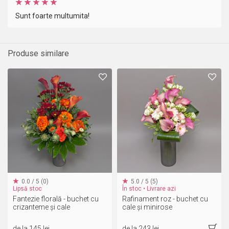
Sunt foarte multumita!
Produse similare
0.0 / 5 (0)
5.0 / 5 (5)
Lipsă stoc
În stoc • Livrare azi
Fantezie florală - buchet cu
Rafinament roz - buchet cu
crizanteme și cale
cale și minirose
de la 145 lei
de la 243 lei