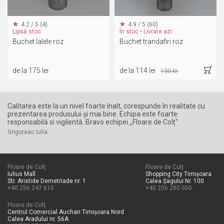
4.2 / 5 (4)
4.9 / 5 (60)
Lipsă stoc
În stoc • Livrare azi
Buchet lalele roz
Buchet trandafiri roz
de la 175 lei
de la 114 lei
130 lei
Calitatea este la un nivel foarte înalt, corespunde în realitate cu
Su
prezentarea produsului și mai bine. Echipa este foarte
re
responsabilă si vigilentă. Bravo echipei ,,Floare de Colț"
su
ex
Grigoreac Iulia
Di
Floare de Colț
Floare de Colț
Iulius Mall
Shopping City Timișoara
Str. Aristide Demetriade nr. 1
Calea Șagului Nr. 100
+40 256 247 610
+40 256 280 050
Floare de Colț
Centrul Comercial Auchan Timișoara Nord
Calea Aradului nr. 56A