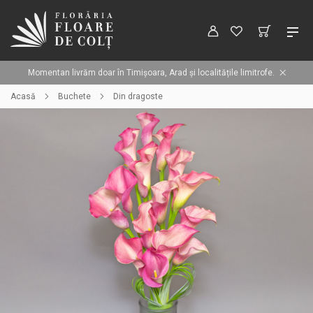
Momentan livrăm doar în Timișoara, Arad și localitățile limitrofe.
Acasă
Buchete
Din dragoste