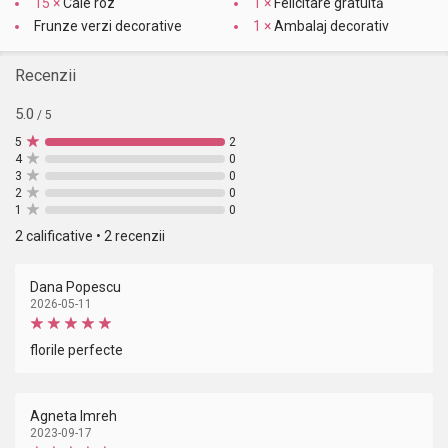
15 ×
Cale roz
1 ×
Felicitare gratuită
Frunze verzi decorative
1 ×
Ambalaj decorativ
Recenzii
5.0
/ 5
5
2
4
0
3
0
2
0
1
0
2 calificative • 2 recenzii
Dana Popescu
2026-05-11
florile perfecte
Agneta Imreh
2023-09-17