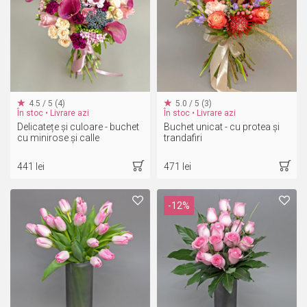
4.5 / 5 (4)
5.0 / 5 (3)
În stoc • Livrare azi
În stoc • Livrare azi
Delicatețe și culoare - buchet
Buchet unicat - cu protea și
cu minirose și calle
trandafiri
441 lei
471 lei
-12%